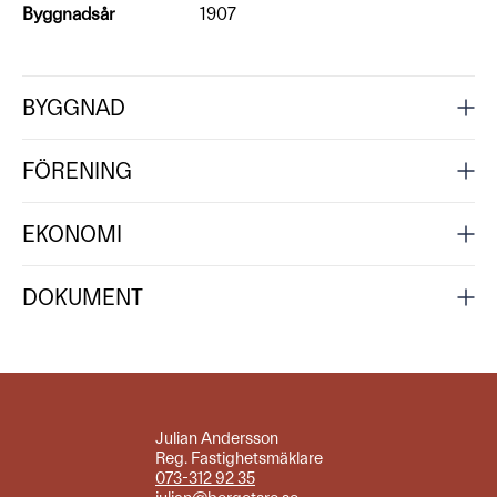
Byggnadsår
1907
BYGGNAD
FÖRENING
EKONOMI
DOKUMENT
Julian Andersson
Reg. Fastighetsmäklare
073-312 92 35