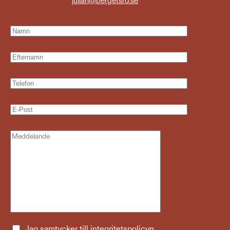
julian@bergetsro.se
Jag samtycker till
integritetspolicyn