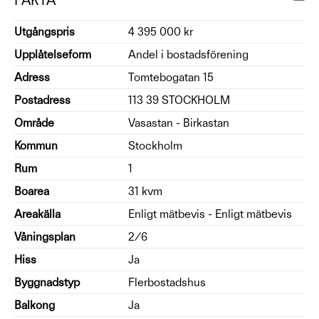
Utgångspris
4 395 000 kr
Upplåtelseform
Andel i bostadsförening
Adress
Tomtebogatan 15
Postadress
113 39 STOCKHOLM
Område
Vasastan - Birkastan
Kommun
Stockholm
Rum
1
Boarea
31 kvm
Areakälla
Enligt mätbevis - Enligt mätbevis
Våningsplan
2/6
Hiss
Ja
Byggnadstyp
Flerbostadshus
Balkong
Ja