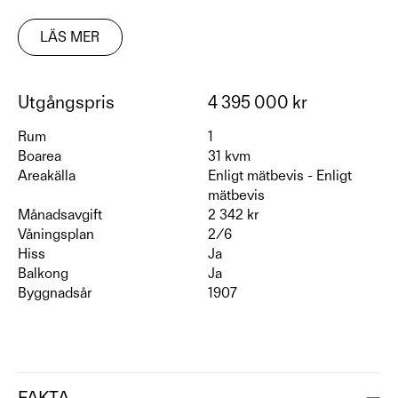
LÄS MER
Utgångspris
4 395 000 kr
Rum
1
Boarea
31 kvm
Areakälla
Enligt mätbevis - Enligt
mätbevis
Månadsavgift
2 342 kr
Våningsplan
2/6
Hiss
Ja
Balkong
Ja
Byggnadsår
1907
FAKTA