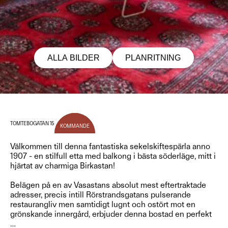
ALLA BILDER
PLANRITNING
TOMTEBOGATAN 15
KOMMANDE
Välkommen till denna fantastiska sekelskiftespärla anno
1907 - en stilfull etta med balkong i bästa söderläge, mitt i
hjärtat av charmiga Birkastan!
Belägen på en av Vasastans absolut mest eftertraktade
adresser, precis intill Rörstrandsgatans pulserande
restaurangliv men samtidigt lugnt och ostört mot en
grönskande innergård, erbjuder denna bostad en perfekt
…