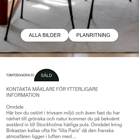
ALLA BILDER
PLANRITNING
SÅLD
TOMTEBOGATAN 30
KONTAKTA MÄKLARE FÖR YTTERLIGARE
INFORMATION
Område
Här bor du ostört i trivsam miljö och även fast du har
närhet till grönska och natur kommer du på bekvämt
avstånd in till Stockholms härliga puls. Området kring
Birkastan kallas ofta för "lilla Paris" då den franska
atmosfären ligger i luften med
…