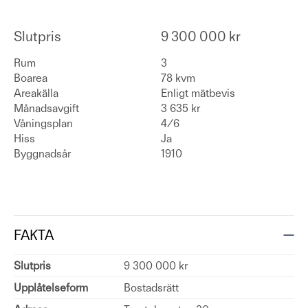
Slutpris
9 300 000 kr
Rum
3
Boarea
78 kvm
Areakälla
Enligt mätbevis
Månadsavgift
3 635 kr
Våningsplan
4/6
Hiss
Ja
Byggnadsår
1910
FAKTA
Slutpris
9 300 000 kr
Upplåtelseform
Bostadsrätt