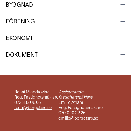
BYGGNAD
FÖRENING
EKONOMI
DOKUMENT
Ronni Mleczkovicz
Assisterande
Reg. Fastighetsmäklare
fastighetsmäklare
072 332 06 66
Emillio Afram
ronni@bergetsro.se
Reg. Fastighetsmäklare
070 020 22 26
emillio@bergetsro.se