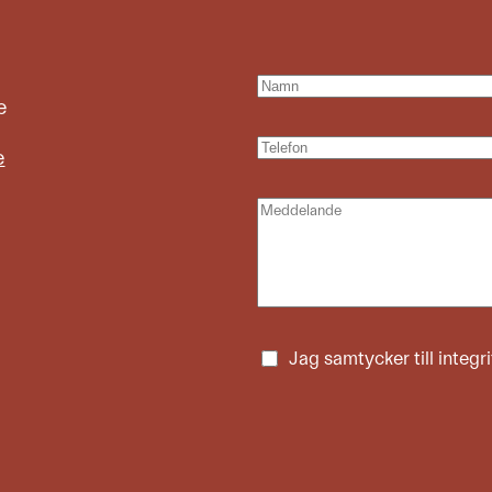
e
e
Jag samtycker till
integr