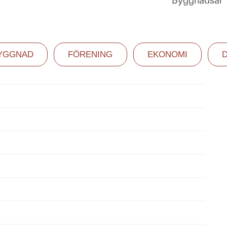
Byggnadsår
YGGNAD
FÖRENING
EKONOMI