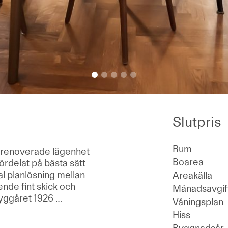
Slutpris
Rum
yrenoverade lägenhet
Boarea
rdelat på bästa sätt
l planlösning mellan
Areakälla
de fint skick och
Månadsavgif
 byggåret 1926
…
Våningsplan
Hiss