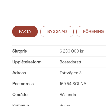
FAKTA
BYGGNAD
FÖRENING
Slutpris
6 230 000 kr
Upplåtelseform
Bostadsrätt
Adress
Tottvägen 3
Postadress
169 54 SOLNA
Område
Råsunda
Kommun
Solna