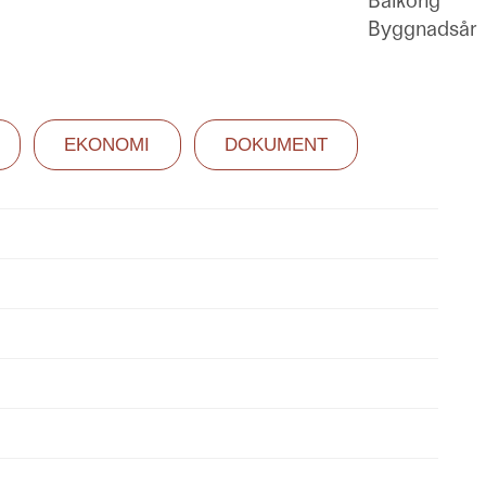
Balkong
Byggnadsår
EKONOMI
DOKUMENT