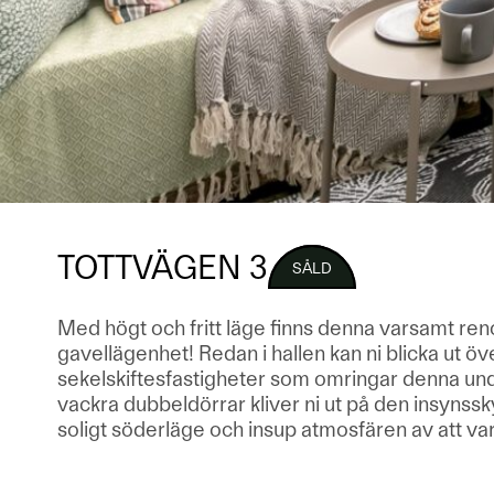
TOTTVÄGEN 3
SÅLD
Med högt och fritt läge finns denna varsamt re
gavellägenhet! Redan i hallen kan ni blicka ut ö
sekelskiftesfastigheter som omringar denna und
vackra dubbeldörrar kliver ni ut på den insynss
soligt söderläge och insup atmosfären av att vara