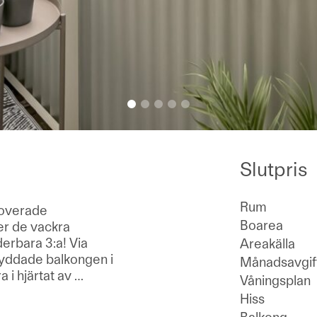
Slutpris
Rum
noverade
Boarea
ver de vackra
erbara 3:a! Via
Areakälla
kyddade balkongen i
Månadsavgif
 i hjärtat av
…
Våningsplan
Hiss