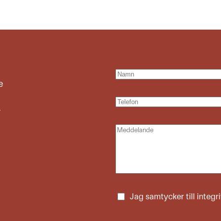
e
e
Jag samtycker till
integr