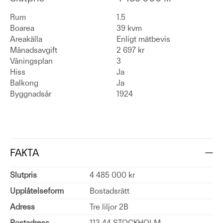
Rum
1.5
Boarea
39 kvm
Areakälla
Enligt mätbevis
Månadsavgift
2 697 kr
Våningsplan
3
Hiss
Ja
Balkong
Ja
Byggnadsår
1924
FAKTA
Slutpris
4 485 000 kr
Upplåtelseform
Bostadsrätt
Adress
Tre liljor 2B
Postadress
113 44 STOCKHOLM