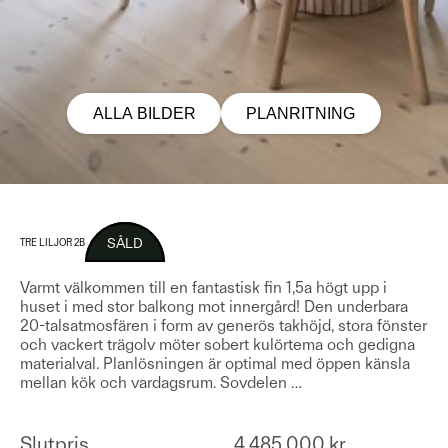
ALLA BILDER
PLANRITNING
SÅLD
TRE LILJOR 2B
Varmt välkommen till en fantastisk fin 1,5a högt upp i
huset i med stor balkong mot innergård! Den underbara
20-talsatmosfären i form av generös takhöjd, stora fönster
och vackert trägolv möter sobert kulörtema och gedigna
materialval. Planlösningen är optimal med öppen känsla
mellan kök och vardagsrum. Sovdelen
…
Slutpris
4 485 000 kr