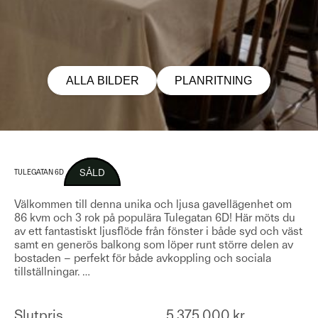
ALLA BILDER
PLANRITNING
SÅLD
TULEGATAN 6D
Välkommen till denna unika och ljusa gavellägenhet om
86 kvm och 3 rok på populära Tulegatan 6D! Här möts du
av ett fantastiskt ljusflöde från fönster i både syd och väst
samt en generös balkong som löper runt större delen av
bostaden – perfekt för både avkoppling och sociala
tillställningar.
…
Slutpris
5 375 000 kr