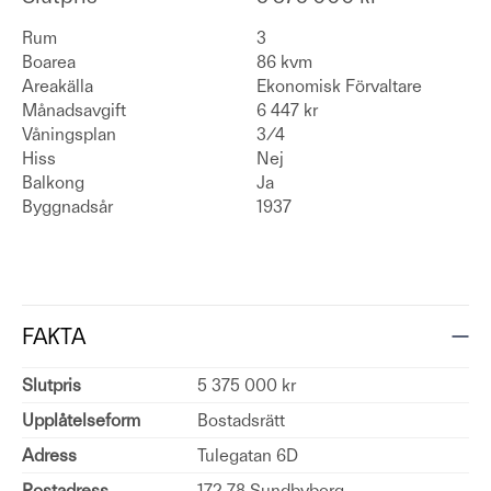
Rum
3
Boarea
86 kvm
Areakälla
Ekonomisk Förvaltare
Månadsavgift
6 447 kr
Våningsplan
3/4
Hiss
Nej
Balkong
Ja
Byggnadsår
1937
FAKTA
Slutpris
5 375 000 kr
Upplåtelseform
Bostadsrätt
Adress
Tulegatan 6D
Postadress
172 78 Sundbyberg