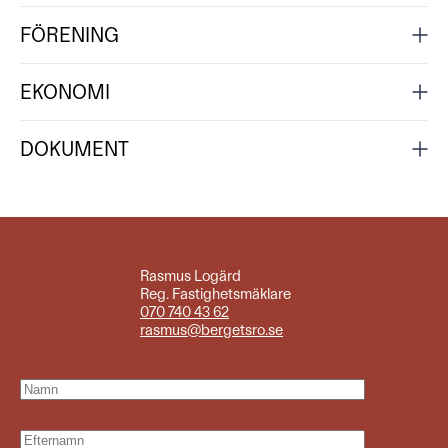
FÖRENING
EKONOMI
DOKUMENT
Rasmus Logärd
Reg. Fastighetsmäklare
070 740 43 62
rasmus@bergetsro.se