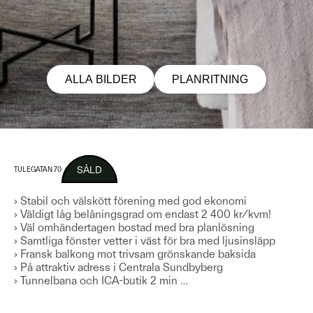
ALLA BILDER
PLANRITNING
SÅLD
TULEGATAN 70
› Stabil och välskött förening med god ekonomi
› Väldigt låg belåningsgrad om endast 2 400 kr/kvm!
› Väl omhändertagen bostad med bra planlösning
› Samtliga fönster vetter i väst för bra med ljusinsläpp
› Fransk balkong mot trivsam grönskande baksida
› På attraktiv adress i Centrala Sundbyberg
› Tunnelbana och ICA-butik 2 min
…