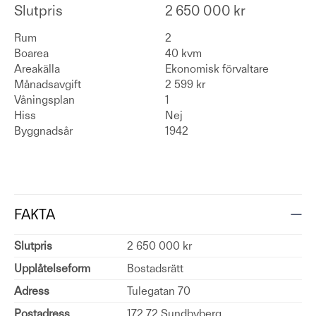
Slutpris
2 650 000 kr
Rum
2
Boarea
40 kvm
Areakälla
Ekonomisk förvaltare
Månadsavgift
2 599 kr
Våningsplan
1
Hiss
Nej
Byggnadsår
1942
FAKTA
Slutpris
2 650 000 kr
Upplåtelseform
Bostadsrätt
Adress
Tulegatan 70
Postadress
172 72 Sundbyberg