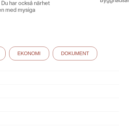
Byggnadsår
 Du har också närhet
den med mysiga
EKONOMI
DOKUMENT