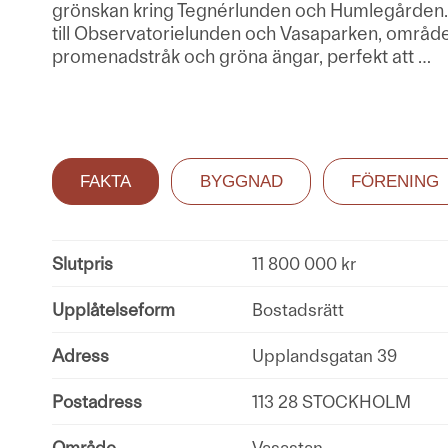
grönskan kring Tegnérlunden och Humlegården.
till Observatorielunden och Vasaparken, områ
promenadstråk och gröna ängar, perfekt att
…
FAKTA
BYGGNAD
FÖRENING
Slutpris
11 800 000 kr
Upplåtelseform
Bostadsrätt
Adress
Upplandsgatan 39
Postadress
113 28 STOCKHOLM
Område
Vasastan