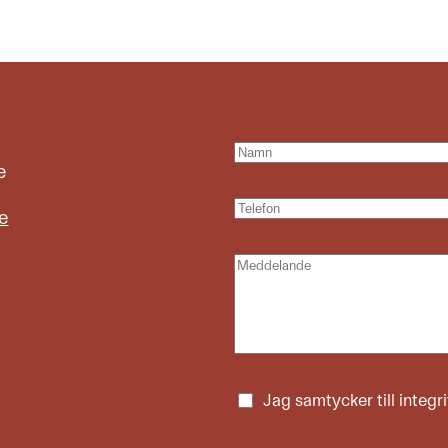
e
e
Jag samtycker till
integr