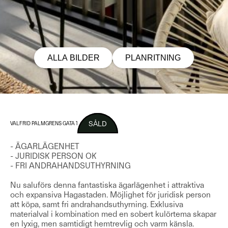
ALLA BILDER
PLANRITNING
SÅLD
VALFRID PALMGRENS GATA 1
- ÄGARLÄGENHET
- JURIDISK PERSON OK
- FRI ANDRAHANDSUTHYRNING
Nu saluförs denna fantastiska ägarlägenhet i attraktiva
och expansiva Hagastaden. Möjlighet för juridisk person
att köpa, samt fri andrahandsuthyrning. Exklusiva
materialval i kombination med en sobert kulörtema skapar
en lyxig, men samtidigt hemtrevlig och varm känsla.