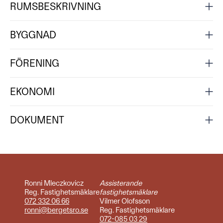
RUMSBESKRIVNING
BYGGNAD
FÖRENING
EKONOMI
DOKUMENT
Ronni Mleczkovicz
Assisterande
Reg. Fastighetsmäklare
fastighetsmäklare
072 332 06 66
Vilmer Olofsson
ronni@bergetsro.se
Reg. Fastighetsmäklare
072-085 03 29