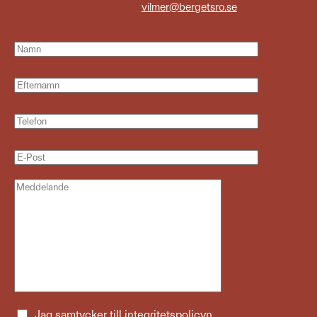
vilmer@bergetsro.se
Jag samtycker till
integritetspolicyn