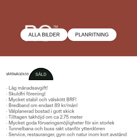
ALLA BILDER
PLANRITNING
SÅLD
VÄRTAVÄGEN 59
· Låg månadsavgift!
· Skuldfri förening!
· Mycket stabil och välskött BRF!
· Bredband om endast 89 kr/mån!
· Välplanerad bostad i gott skick
· Tilltagen takhöjd om ca 2.75 meter
· Mycket goda förvaringsmöjligheter för sin storlek
· Tunnelbana och buss rakt utanför ytterdörren
· Service, restauranger, gym och natur inom kort avstånd