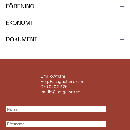
FÖRENING
EKONOMI
DOKUMENT
Emillio Afram
Reg. Fastighetsmäklare
070 020 22 26
emillio@bergetsro.se