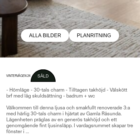
ALLA BILDER
PLANRITNING
SÅLD
VINTERVÄGEN 24
- Hörnläge - 30-tals charm - Tilltagen takhöjd - Välskött
brf med låg skuldsättning - badrum + wc
Välkommen till denna ljusa och smakfullt renoverade 3:a
med härlig 30-tals charm i hjärtat av Gamla Råsunda.
Lägenheten präglas av en generös takhöjd och ett
genomgående fint ljusinsläpp. I vardagsrummet skapar tre
fönster i
…