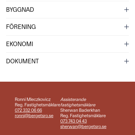
BYGGNAD
FÖRENING
EKONOMI
DOKUMENT
Ronni Mleczkovicz
Assisterande
Reg. Fastighetsmäklare
fastighetsmäklare
072 332 06 66
Sherwan Baderkhan
ronni@bergetsro.se
Reg. Fastighetsmäklare
073 743 04 43
sherwan@bergetsro.se