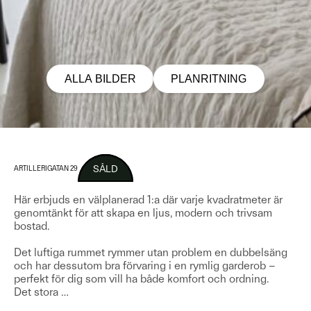
ALLA BILDER
PLANRITNING
SÅLD
ARTILLERIGATAN 29
Här erbjuds en välplanerad 1:a där varje kvadratmeter är
genomtänkt för att skapa en ljus, modern och trivsam
bostad.
Det luftiga rummet rymmer utan problem en dubbelsäng
och har dessutom bra förvaring i en rymlig garderob –
perfekt för dig som vill ha både komfort och ordning.
Det stora
…