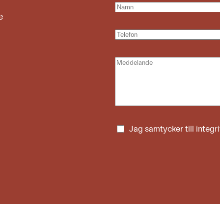
e
Jag samtycker till
integr