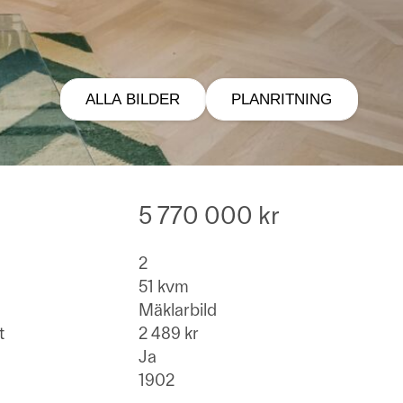
ALLA BILDER
PLANRITNING
5 770 000 kr
2
51 kvm
Mäklarbild
t
2 489 kr
Ja
1902