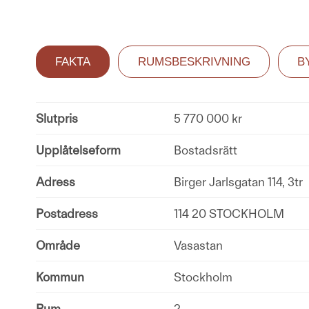
FAKTA
RUMSBESKRIVNING
B
Slutpris
5 770 000 kr
Upplåtelseform
Bostadsrätt
Adress
Birger Jarlsgatan 114, 3tr
Postadress
114 20 STOCKHOLM
Område
Vasastan
Kommun
Stockholm
Rum
2