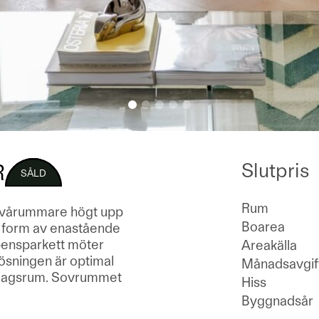
Slutpris
R
SÅLD
Rum
 tvårummare högt upp
Boarea
i form av enastående
kbensparkett möter
Areakälla
ösningen är optimal
Månadsavgif
rdagsrum. Sovrummet
Hiss
Byggnadsår