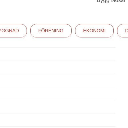
Byggnadsår
YGGNAD
FÖRENING
EKONOMI