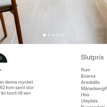
Slutpris
D
Rum
*
Boarea
 man denna mycket
Areakälla
 62 kvm samt stor
Månadsavgif
ån lunch till sen
Hiss
Uteplats