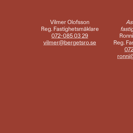
Vilmer Olofsson
As
Reg. Fastighetsmäklare
fast
072-085 03 29
Ronni
vilmer@bergetsro.se
Reg. Fa
072
ronni