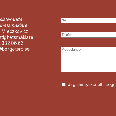
sisterande
ighetsmäklare
 Mleczkovicz
stighetsmäklare
 332 06 66
@bergetsro.se
Jag samtycker till
integr