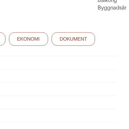
Balkong
Byggnadsår
EKONOMI
DOKUMENT