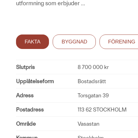
utformning som erbjuder
…
FAKTA
BYGGNAD
FÖRENING
Slutpris
8 700 000 kr
Upplåtelseform
Bostadsrätt
Adress
Torsgatan 39
Postadress
113 62 STOCKHOLM
Område
Vasastan
Kommun
Stockholm