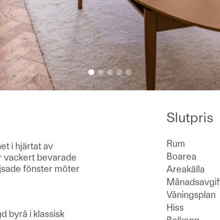
Slutpris
Rum
t i hjärtat av
Boarea
är vackert bevarade
öjsade fönster möter
Areakälla
Månadsavgif
Våningsplan
Hiss
 byrå i klassisk