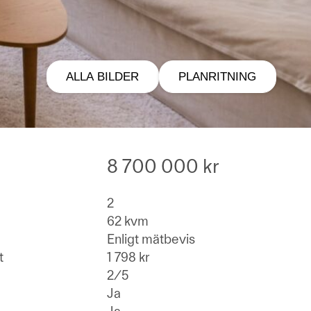
ALLA BILDER
PLANRITNING
8 700 000 kr
2
62 kvm
Enligt mätbevis
t
1 798 kr
2/5
Ja