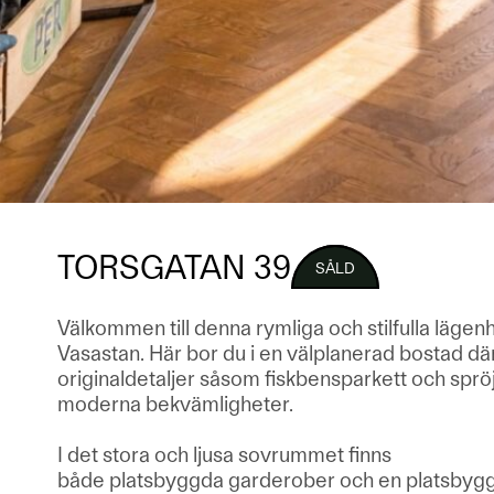
TORSGATAN 39
SÅLD
Välkommen till denna rymliga och stilfulla lägenhe
Vasastan. Här bor du i en välplanerad bostad d
originaldetaljer såsom fiskbensparkett och spr
moderna bekvämligheter.
I det stora och ljusa sovrummet finns
både platsbyggda garderober och en platsbyggd