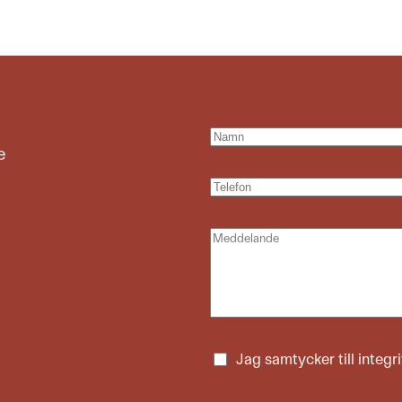
e
Jag samtycker till
integr